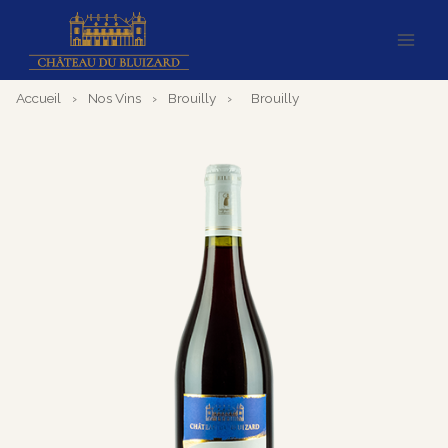
Aller
au
contenu
Accueil
›
Nos Vins
›
Brouilly
›
Brouilly